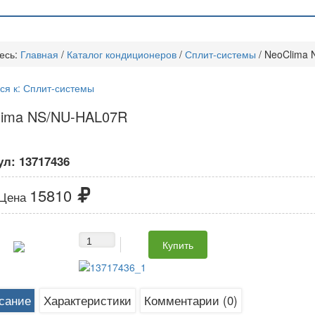
есь:
Главная
/
Каталог кондиционеров
/
Сплит-системы
/
NeoClima 
ся к: Сплит-системы
lima NS/NU-HAL07R
ул:
13717436
15810
Цена
сание
Характеристики
Комментарии (0)