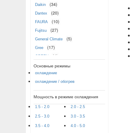
(34)
Daikin
(20)
Dantex
(10)
FAURA
(27)
Fujitsu
(5)
General Climate
(17)
Gree
(4)
GREEN
(33)
Основные режимы
Hisense
(16)
охлаждение
Hitachi
(27)
охлаждение / обогрев
Kentatsu
(17)
Leberg
Мощность в режиме охлаждения
(22)
LG
1.5 - 2.0
(16)
2.0 - 2.5
MDV
(8)
2.5 - 3.0
3.0 - 3.5
Midea
(30)
Mitsubishi Electric
3.5 - 4.0
4.0 - 5.0